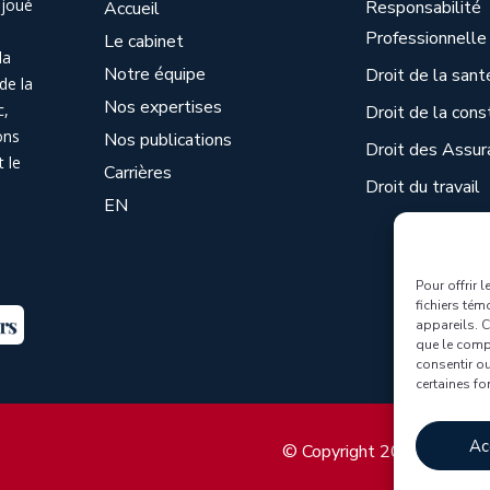
 joué
Responsabilité
Accueil
Professionnelle
Le cabinet
la
Notre équipe
Droit de la sant
de la
Nos expertises
c,
Droit de la cons
ons
Nos publications
Droit des Assur
 le
Carrières
Droit du travail
EN
Pour offrir
fichiers tém
appareils. C
que le comp
consentir o
certaines fo
Ac
© Copyright 2025 Bélanger