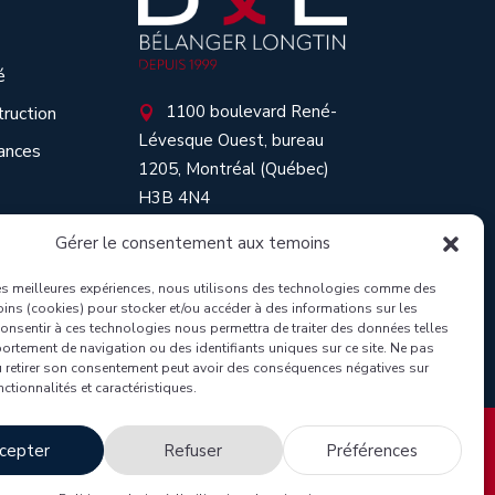
é
1100 boulevard René-
truction

Lévesque Ouest, bureau
ances
1205, Montréal (Québec)
H3B 4N4
514 866-1008

Gérer le consentement aux temoins
 les meilleures expériences, nous utilisons des technologies comme des
oins (cookies) pour stocker et/ou accéder à des informations sur les
onsentir à ces technologies nous permettra de traiter des données telles
ortement de navigation ou des identifiants uniques sur ce site. Ne pas
u retirer son consentement peut avoir des conséquences négatives sur
nctionnalités et caractéristiques.
cepter
Refuser
Préférences
 Longtin Avocats inc. Tous Droits Réservés.