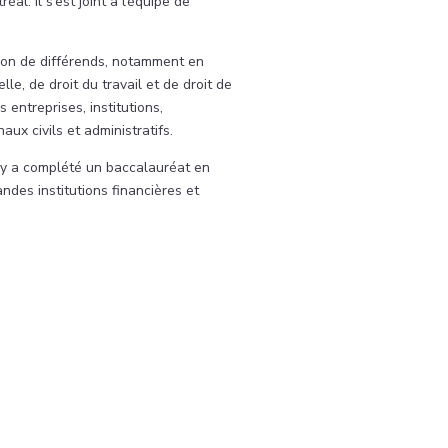
al. Il s’est joint à l’équipe de
ution de différends, notamment en
lle, de droit du travail et de droit de
 entreprises, institutions,
ux civils et administratifs.
ly a complété un baccalauréat en
des institutions financières et