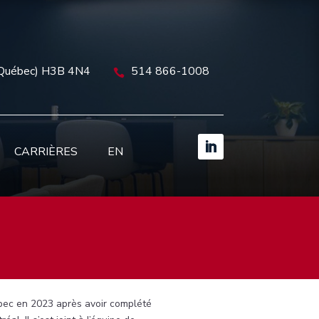
(Québec) H3B 4N4
514 866-1008

CARRIÈRES
EN
bec en 2023 après avoir complété