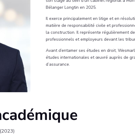
son stage au sein d’un cabinet régional à Montré
Bélanger Longtin en 2025.
Il exerce principalement en litige et en résol
matière de responsabilité civile et professionne
la construction. Il représente régulièrement des
professionnels et employeurs devant les tribuna
Avant d’entamer ses études en droit, Wesmar
études internationales et œuvré auprès de gran
d’assurance.
académique
 (2023)