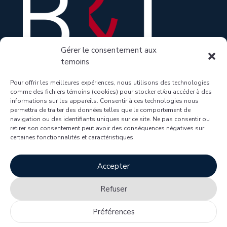
Gérer le consentement aux
temoins
Pour offrir les meilleures expériences, nous utilisons des technologies
comme des fichiers témoins (cookies) pour stocker et/ou accéder à des
informations sur les appareils. Consentir à ces technologies nous
1100 boulevard René-Lévesque Ouest, bureau

permettra de traiter des données telles que le comportement de
navigation ou des identifiants uniques sur ce site. Ne pas consentir ou
1205, Montréal (Québec) H3B 4N4
retirer son consentement peut avoir des conséquences négatives sur
514 866-1008

certaines fonctionnalités et caractéristiques.
Accepter
© Copyright 2025 Bélanger
Conditions d’utilisation
Refuser
Longtin Avocats inc. Tous
Politique relative à
l’utilisation des témoins
Droits Réservés.
Préférences