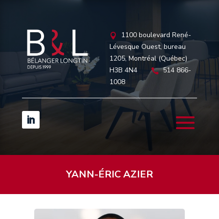
1100 boulevard René-

Lévesque Ouest, bureau
1205, Montréal (Québec)
H3B 4N4
514 866-

1008
YANN-ÉRIC AZIER