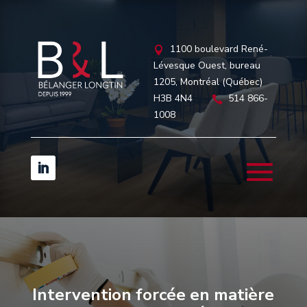
1100 boulevard René-

Lévesque Ouest, bureau
1205, Montréal (Québec)
H3B 4N4
514 866-

1008
Intervention forcée en matière