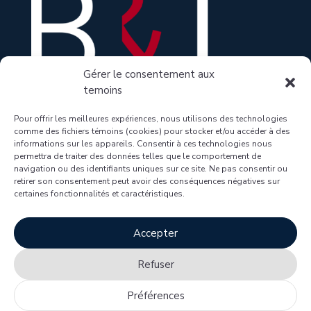
Gérer le consentement aux
temoins
Pour offrir les meilleures expériences, nous utilisons des technologies
comme des fichiers témoins (cookies) pour stocker et/ou accéder à des
informations sur les appareils. Consentir à ces technologies nous
1100 boulevard René-Lévesque Ouest, bureau

permettra de traiter des données telles que le comportement de
navigation ou des identifiants uniques sur ce site. Ne pas consentir ou
1205, Montréal (Québec) H3B 4N4
retirer son consentement peut avoir des conséquences négatives sur
514 866-1008

certaines fonctionnalités et caractéristiques.
Accepter
© Copyright 2025 Bélanger
Conditions d’utilisation
Refuser
Longtin Avocats inc. Tous
Politique relative à
l’utilisation des témoins
Droits Réservés.
Préférences