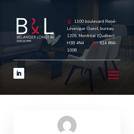
1100 boulevard René-

Lévesque Ouest, bureau
1205, Montréal (Québec)
H3B 4N4
514 866-

1008