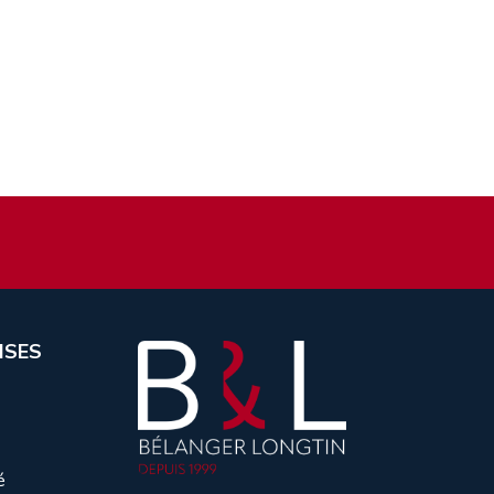
ISES
é