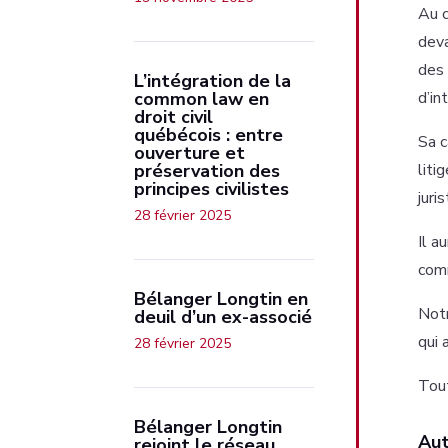
Au c
deva
des 
L’intégration de la
common law en
d’in
droit civil
québécois : entre
Sa c
ouverture et
préservation des
liti
principes civilistes
juri
28 février 2025
Il a
comm
Bélanger Longtin en
Notr
deuil d’un ex-associé
qui 
28 février 2025
Tout
Bélanger Longtin
Aut
rejoint le réseau