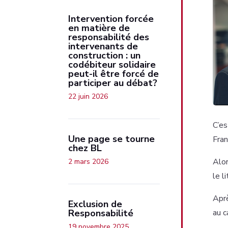
Intervention forcée
en matière de
responsabilité des
intervenants de
construction : un
codébiteur solidaire
peut-il être forcé de
participer au débat?
22 juin 2026
C’es
Une page se tourne
Fran
chez BL
Alor
2 mars 2026
le l
Aprè
Exclusion de
Responsabilité
au c
19 novembre 2025